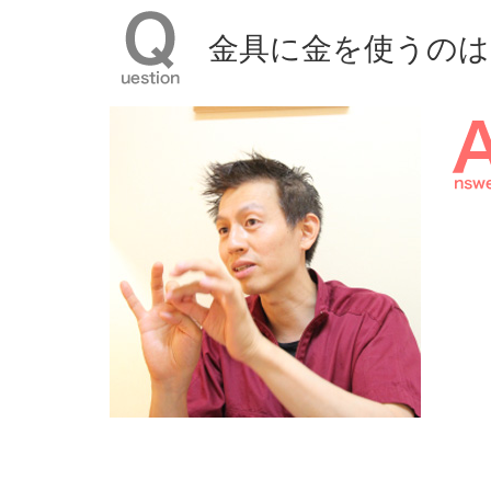
⾦具に⾦を使うの