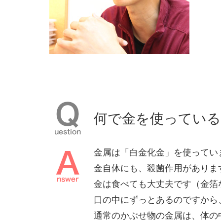
何で⾦を使っている
⾦属は「⽩⾦化⾦」を使ってい
⾦⾃体にも、殺菌作⽤がありま
⾦は⾷べても⼤丈夫です（⾦箔
⼝の中にずっとあるのですから
通常のかぶせ物の⾦属は、体の