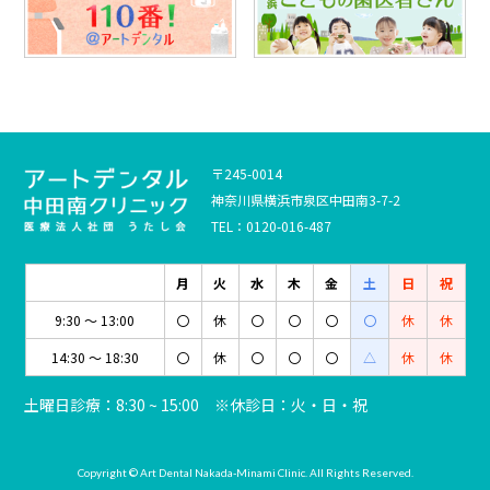
〒245-0014
神奈川県横浜市泉区中田南3-7-2
TEL：0120-016-487
月
火
水
木
金
土
日
祝
9:30 ～ 13:00
〇
休
〇
〇
〇
〇
休
休
14:30 ～ 18:30
〇
休
〇
〇
〇
△
休
休
土曜日診療：8:30 ~ 15:00 ※休診日：火・日・祝
Copyright © Art Dental Nakada-Minami Clinic. All Rights Reserved.