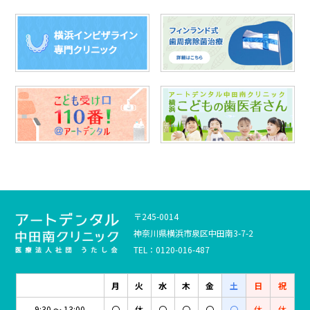
〒245-0014
神奈川県横浜市泉区中田南3-7-2
TEL：0120-016-487
月
火
水
木
金
土
日
祝
9:30 ～ 13:00
〇
休
〇
〇
〇
〇
休
休