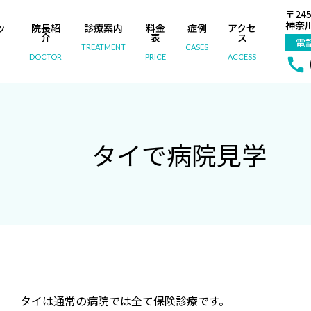
〒245
神奈川
ッ
院長紹
診療案内
料金
症例
アクセ
内
介
表
ス
電
TREATMENT
CASES
DOCTOR
PRICE
ACCESS
タイで病院見学
タイは通常の病院では全て保険診療です。