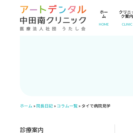
ホー
クリニ
ム
ク案
HOME
CLINIC
ホーム
»
院長日記
»
コラム一覧
»
タイで病院見学
診療案内