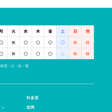
月
火
水
木
金
土
日
祝
〇
休
〇
〇
〇
〇
休
休
〇
休
〇
〇
〇
△
休
休
 ※休診日：火・日・祝
料金表
症例
イン