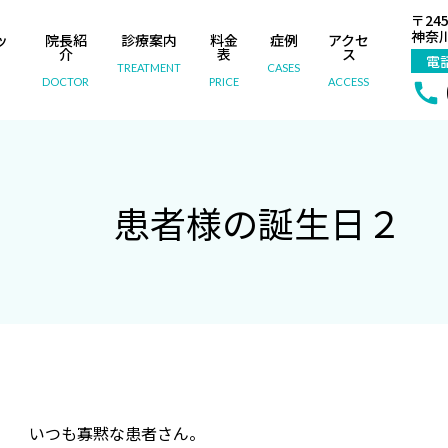
〒245
神奈川
ッ
院長紹
診療案内
料金
症例
アクセ
内
介
表
ス
電
TREATMENT
CASES
DOCTOR
PRICE
ACCESS
患者様の誕生日２
いつも寡黙な患者さん。