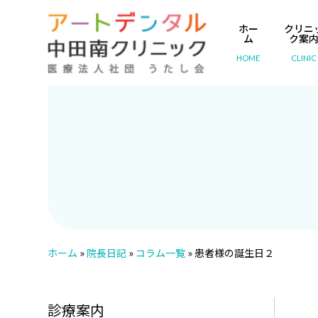
ホー
クリニ
ム
ク案
HOME
CLINIC
ホーム
»
院長日記
»
コラム一覧
»
患者様の誕生日２
診療案内