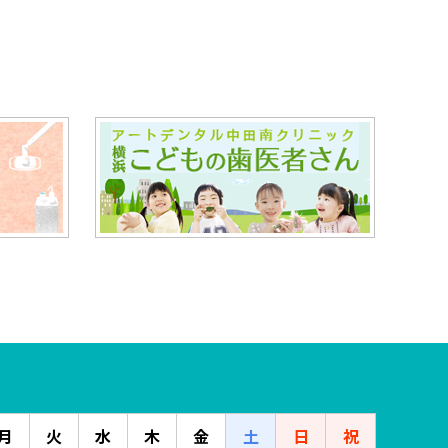
月
火
水
木
金
土
日
祝