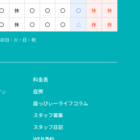
〇
休
〇
〇
〇
〇
休
休
〇
休
〇
〇
〇
△
休
休
 ※休診日：火・日・祝
料金表
症例
イン
歯っぴぃーライフコラム
スタッフ募集
スタッフ日記
WEB予約