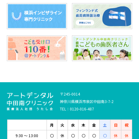
〒245-0014
神奈川県横浜市泉区中田南3-7-2
TEL：0120-016-487
月
火
水
木
金
土
日
祝
9:30 ～ 13:00
〇
休
〇
〇
〇
〇
休
休