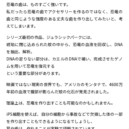
恐竜の歯は、ものすごく強いです。
私だったら恐竜の歯でアクセサリーを作るのではなく、恐竜の
歯と同じような強度のある丈夫な歯を作り出してみたいと、考
えてしまいます。
シリーズ最初の作品、ジュラシックパークには、
琥珀に閉じ込められた蚊の中から、恐竜の血液を回収し、DNA
を抽出、解析。
DNAの足りない部分は、カエルのDNAで補い、完成させたゲノ
ムを用いて恐竜を復元する
という重要な部分があります。
映画ではない現実の世界でも、アメリカのモンタナで、4600万
年前の血液で腹部が膨らんだ蚊の化石が発見されました。
理論上は、恐竜を作り出すことも可能なのかもしれません。
iPS細胞を使えば、自分の細胞から事故などで欠損した体の一部
を作り出すこともできるようになるでしょうし、
耳や歯は、作れることが実験で証明されています。