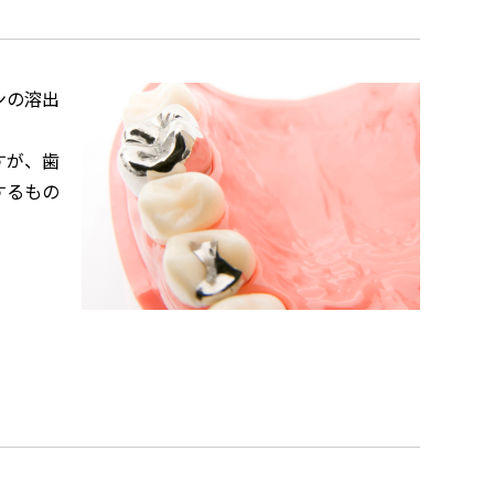
ンの溶出
すが、歯
するもの