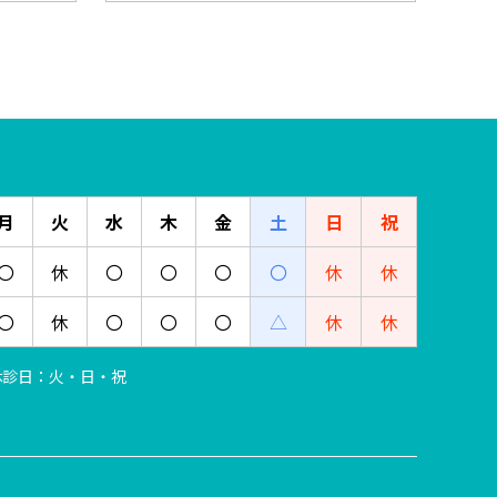
月
火
水
木
金
土
日
祝
〇
休
〇
〇
〇
〇
休
休
〇
休
〇
〇
〇
△
休
休
 ※休診日：火・日・祝