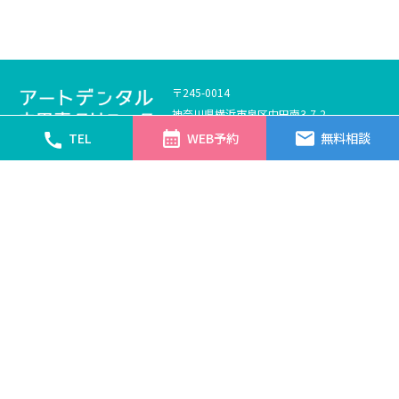
〒245-0014
神奈川県横浜市泉区中田南3-7-2
TEL：0120-016-487
WEB予約
無料相談
TEL
月
火
水
木
金
土
日
祝
9:30 ～ 13:00
〇
休
〇
〇
〇
〇
休
休
14:30 ～ 18:30
〇
休
〇
〇
〇
△
休
休
土曜日診療：8:30 ~ 15:00 ※休診日：火・日・祝
Copyright © Art Dental Nakada-Minami Clinic. All Rights Reserved.