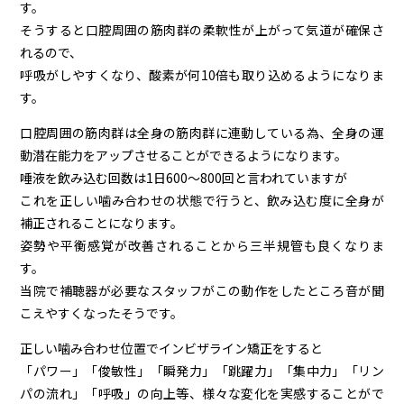
す。
そうすると口腔周囲の筋肉群の柔軟性が上がって気道が確保さ
れるので、
呼吸がしやすくなり、酸素が何10倍も取り込めるようになりま
す。
口腔周囲の筋肉群は全身の筋肉群に連動している為、全身の運
動潜在能力をアップさせることができるようになります。
唾液を飲み込む回数は1日600～800回と言われていますが
これを正しい噛み合わせの状態で行うと、飲み込む度に全身が
補正されることになります。
姿勢や平衡感覚が改善されることから三半規管も良くなりま
す。
当院で補聴器が必要なスタッフがこの動作をしたところ音が聞
こえやすくなったそうです。
正しい噛み合わせ位置でインビザライン矯正をすると
「パワー」「俊敏性」「瞬発力」「跳躍力」「集中力」「リン
パの流れ」「呼吸」の向上等、様々な変化を実感することがで