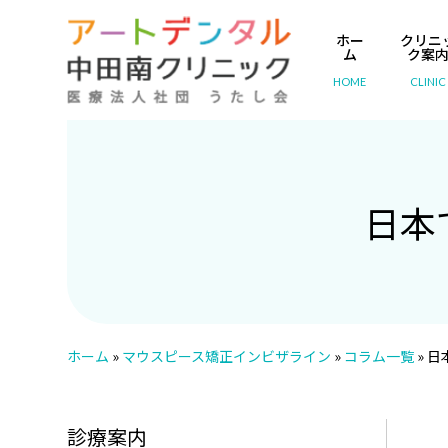
ホー
クリニ
ム
ク案
HOME
CLINIC
日本
ホーム
»
マウスピース矯正インビザライン
»
コラム一覧
»
日
診療案内