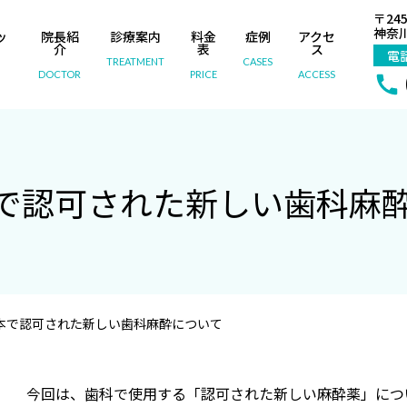
〒245
神奈川
ッ
院長紹
診療案内
料金
症例
アクセ
内
介
表
ス
電
TREATMENT
CASES
DOCTOR
PRICE
ACCESS
で認可された新しい歯科麻
本で認可された新しい歯科麻酔について
今回は、歯科で使用する「認可された新しい麻酔薬」につ