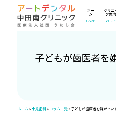
ホー
クリニ
ム
ク案
HOME
CLINIC
子どもが歯医者を嫌
ホーム
»
小児歯科
»
コラム一覧
»
子どもが歯医者を嫌がったら