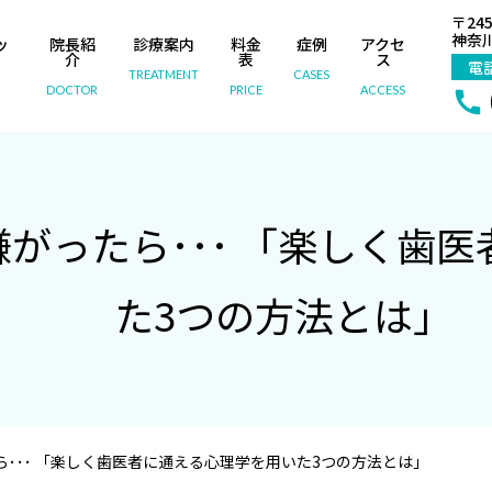
〒245
神奈川
ッ
院長紹
診療案内
料金
症例
アクセ
内
介
表
ス
電
TREATMENT
CASES
DOCTOR
PRICE
ACCESS
がったら･･･ 「楽しく歯
た3つの方法とは」
･･･ 「楽しく歯医者に通える心理学を用いた3つの方法とは」