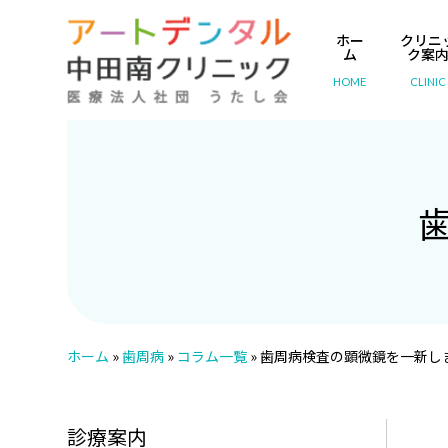
ホー
クリニ
ム
ク案
HOME
CLINIC
ホーム
»
歯周病
»
コラム一覧
»
歯周病検査の顕微鏡を一新し
診療案内