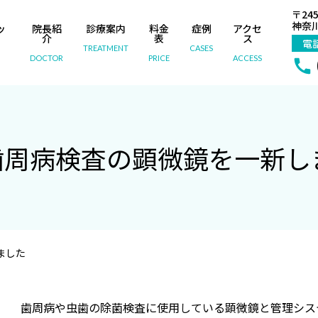
〒245
神奈川
ッ
院長紹
診療案内
料金
症例
アクセ
内
介
表
ス
電
TREATMENT
CASES
DOCTOR
PRICE
ACCESS
歯周病検査の顕微鏡を一新し
ました
歯周病や虫歯の除菌検査に使用している顕微鏡と管理シス