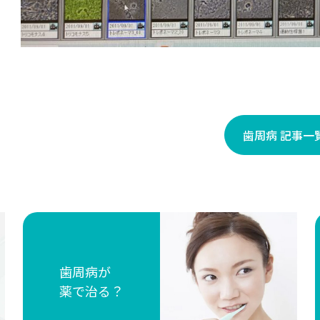
歯周病 記事一
歯周病が
薬で治る？